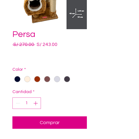
Persa
Precio
Precio de oferta
 S/ 270.00 
S/ 243.00
Color
*
Cantidad
*
Comprar